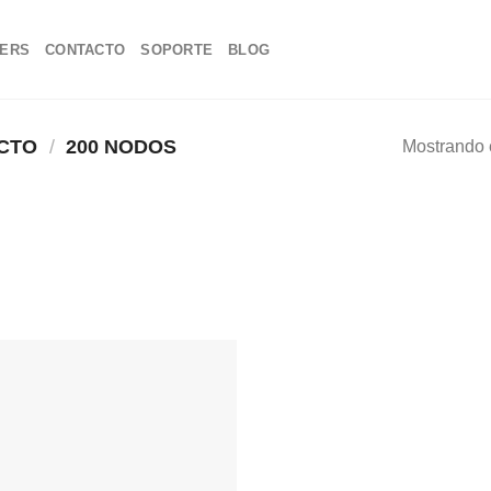
NERS
CONTACTO
SOPORTE
BLOG
UCTO
/
200 NODOS
Mostrando e
Añadir
a la
lista de