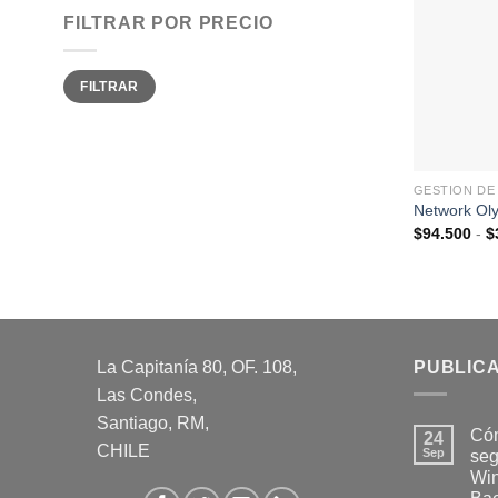
FILTRAR POR PRECIO
Precio
Precio
FILTRAR
mínimo
máximo
GESTION DE
Network Ol
$
94.500
-
$
La Capitanía 80, OF. 108,
PUBLIC
Las Condes,
Santiago, RM,
Cóm
24
CHILE
Sep
seg
Wi