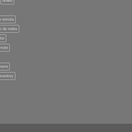
drweb
n remota
io de redes
tor
emote
remo
inventory