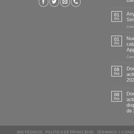
Ba
Any
01
Dic
Sim
Come
Nue
01
Dic
cat
App
Come
Doc
08
Sep
act
20
Doc
08
Sep
act
dis
de 
MIS PEDIDOS
POLÍTICA DE PRIVACIDAD
TÉRMINOS Y COND