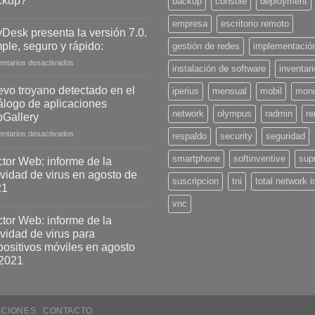
ckup?
backup
console
deployment
empresa
escritorio remoto
Desk presenta la versión 7.0.
ple, seguro y rápido:
gestión de redes
implementació
en
ntarios desactivados
instalación de software
inventar
AnyDesk
presenta
vo troyano detectado en el
iperius
mensual
mobil
moni
la
álogo de aplicaciones
versión
network
olympus
radmin
r
Gallery
7.0.
en
ntarios desactivados
Simple,
respaldo
security
seguridad
Nuevo
seguro
troyano
y
smartphone
softinventive
sup
tor Web: informe de la
detectado
rápido:
ividad de virus en agosto de
suscripcion
tni
total network 
en
21
el
vnc
catálogo
de
tor Web: informe de la
aplicaciones
ividad de virus para
AppGallery
positivos móviles en agosto
2021
ICIONES
CONTACTO