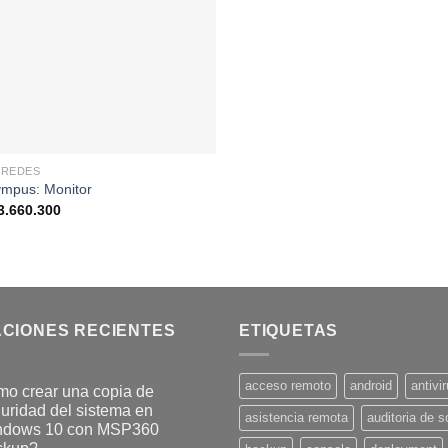
deseos
 REDES
ympus: Monitor
Rango
3.660.300
de
precios:
desde
$94.500
hasta
$3.660.300
ACIONES RECIENTES
ETIQUETAS
acceso remoto
android
antivi
o crear una copia de
uridad del sistema en
asistencia remota
auditoria de s
ndows 10 con MSP360