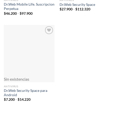
ANTIVIRUS
ANTIVIRUS
Dr.Web Mobile Life. Suscripcion
Dr.Web Security Space
Perpetua
Rango
$
27.900
-
$
112.320
de
Rango
$
46.200
-
$
97.900
precios:
de
desde
precios:
$27.900
desde
hasta
$46.200
$112.320
hasta
$97.900
Añadir
a la
lista de
deseos
Sin existencias
ANTIVIRUS
Dr.Web Security Space para
Android
Rango
$
7.200
-
$
14.220
de
precios:
desde
$7.200