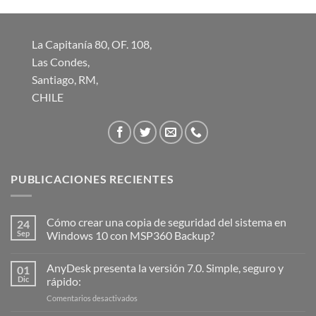
hasta
$14.220
La Capitanía 80, OF. 108,
Las Condes,
Santiago, RM,
CHILE
PUBLICACIONES RECIENTES
Cómo crear una copia de seguridad del sistema en
24
Sep
Windows 10 con MSP360 Backup?
AnyDesk presenta la versión 7.0. Simple, seguro y
01
Dic
rápido:
en
Comentarios desactivados
AnyDesk