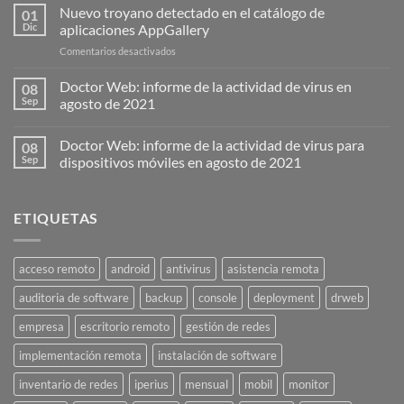
presenta
Nuevo troyano detectado en el catálogo de
01
la
Dic
aplicaciones AppGallery
versión
en
Comentarios desactivados
7.0.
Nuevo
Simple,
troyano
Doctor Web: informe de la actividad de virus en
seguro
08
detectado
y
Sep
agosto de 2021
en
rápido:
el
Doctor Web: informe de la actividad de virus para
catálogo
08
de
Sep
dispositivos móviles en agosto de 2021
aplicaciones
AppGallery
ETIQUETAS
acceso remoto
android
antivirus
asistencia remota
auditoria de software
backup
console
deployment
drweb
empresa
escritorio remoto
gestión de redes
implementación remota
instalación de software
inventario de redes
iperius
mensual
mobil
monitor