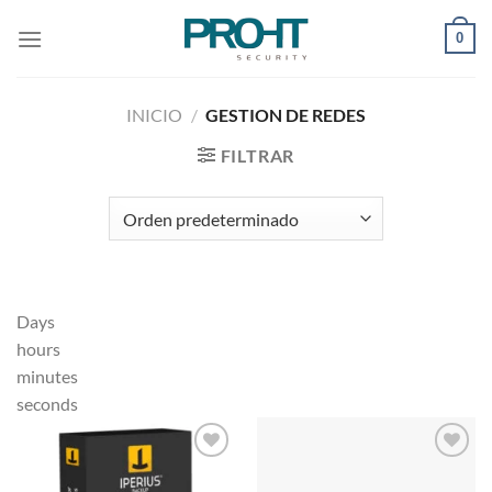
Saltar
0
al
contenido
INICIO
/
GESTION DE REDES
FILTRAR
Days
hours
minutes
seconds