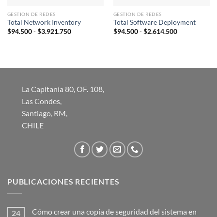
GESTION DE REDES
GESTION DE REDES
Total Network Inventory
Total Software Deployment
Rango
Rango
$
94.500
-
$
3.921.750
$
94.500
-
$
2.614.500
de
de
precios:
precios:
desde
desde
$94.500
$94.500
hasta
hasta
$3.921.750
$2.614.500
La Capitanía 80, OF. 108,
Las Condes,
Santiago, RM,
CHILE
PUBLICACIONES RECIENTES
Cómo crear una copia de seguridad del sistema en
24