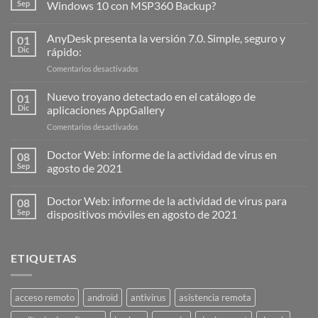
Sep
Windows 10 con MSP360 Backup?
AnyDesk presenta la versión 7.0. Simple, seguro y
01
Dic
rápido:
en
Comentarios desactivados
AnyDesk
presenta
Nuevo troyano detectado en el catálogo de
01
la
Dic
aplicaciones AppGallery
versión
en
Comentarios desactivados
7.0.
Nuevo
Simple,
troyano
Doctor Web: informe de la actividad de virus en
seguro
08
detectado
y
Sep
agosto de 2021
en
rápido:
el
Doctor Web: informe de la actividad de virus para
catálogo
08
de
Sep
dispositivos móviles en agosto de 2021
aplicaciones
AppGallery
ETIQUETAS
acceso remoto
android
antivirus
asistencia remota