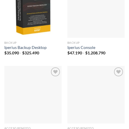
Añadir
Añadir
a la
a la
lista de
lista de
deseos
deseos
BACKUP
BACKUP
Iperius Backup Desktop
Iperius Console
Rango
Rango
$
35.090
-
$
325.490
$
47.190
-
$
1.208.790
de
de
precios:
precios:
desde
desde
$35.090
$47.190
hasta
hasta
$325.490
$1.208.790
Añadir
Añadir
a la
a la
lista de
lista de
deseos
deseos
ACCESO REMOTO
ACCESO REMOTO