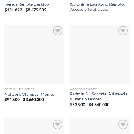
ISL Online Escritorio Remoto,
Iperius Remote Desktop
Acceso y Teletrabajo
Rango
$
121.823
-
$
8.479.535
de
precios:
desde
$121.823
hasta
$8.479.535
Añadir
Añadir
a la
a la
lista de
lista de
deseos
deseos
GESTION DE REDES
ACCESO REMOTO
Radmin 3 – Soporte, Asistencia
Network Olympus: Monitor
y Trabajo remoto
Rango
$
94.500
-
$
3.660.300
de
Rango
$
53.900
-
$
4.840.000
precios:
de
desde
precios:
$94.500
desde
hasta
$53.900
$3.660.300
hasta
$4.840.000