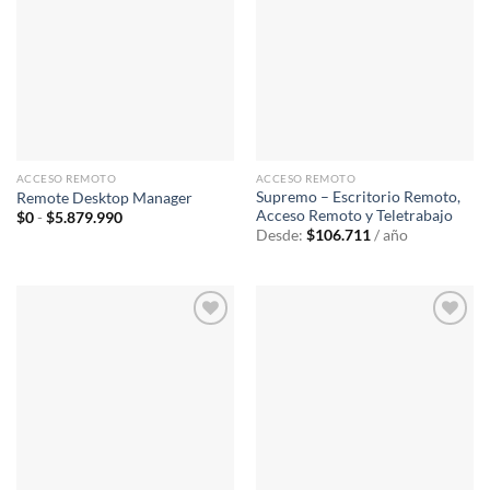
Añadir
Añadir
a la
a la
lista de
lista de
deseos
deseos
ACCESO REMOTO
ACCESO REMOTO
Supremo – Escritorio Remoto,
Remote Desktop Manager
Acceso Remoto y Teletrabajo
Rango
$
0
-
$
5.879.990
de
Desde:
$
106.711
/ año
precios:
desde
$0
hasta
$5.879.990
Añadir
Añadir
a la
a la
lista de
lista de
deseos
deseos