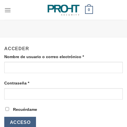
Saltar
0
al
contenido
ACCEDER
Nombre de usuario o correo electrónico
*
Obligatorio
Contraseña
*
Obligatorio
Recuérdame
ACCESO