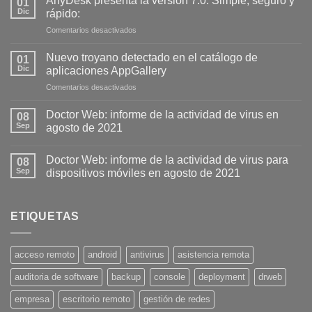
AnyDesk presenta la versión 7.0. Simple, seguro y
01
Dic
rápido:
Comentarios desactivados
en
AnyDesk
presenta
Nuevo troyano detectado en el catálogo de
01
la
Dic
aplicaciones AppGallery
versión
Comentarios desactivados
en
7.0.
Nuevo
Simple,
troyano
Doctor Web: informe de la actividad de virus en
seguro
08
detectado
y
Sep
agosto de 2021
en
rápido:
el
Doctor Web: informe de la actividad de virus para
catálogo
08
de
Sep
dispositivos móviles en agosto de 2021
aplicaciones
AppGallery
ETIQUETAS
acceso remoto
android
antivirus
asistencia remota
auditoria de software
backup
console
deployment
drweb
empresa
escritorio remoto
gestión de redes