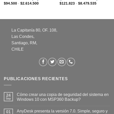
Rango
Rango
$
94.500
-
$
2.614.500
$
121.823
-
$
8.479.535
de
de
precios:
precios:
desde
desde
$94.500
$121.823
hasta
hasta
$2.614.500
$8.479.53
La Capitanía 80, OF. 108,
Las Condes,
Santiago, RM,
CHILE
PUBLICACIONES RECIENTES
Cómo crear una copia de seguridad del sistema en
24
Sep
Windows 10 con MSP360 Backup?
AnyDesk presenta la versión 7.0. Simple, seguro y
01