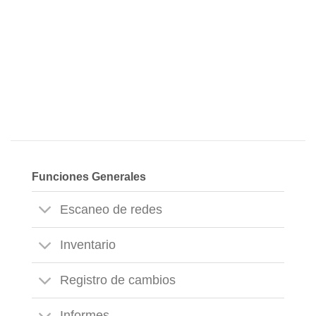
almacenaje de claves de licencia
Calculo de status de licencia
detallado en directo
Funciones Generales
Escaneo de redes
Inventario
Registro de cambios
Informes