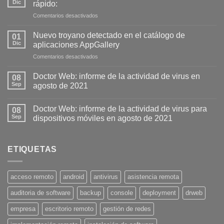
Dic
rápido:
en
Comentarios desactivados
AnyDesk
presenta
Nuevo troyano detectado en el catálogo de
01
la
Dic
aplicaciones AppGallery
versión
en
Comentarios desactivados
7.0.
Nuevo
Simple,
troyano
seguro
Doctor Web: informe de la actividad de virus en
08
detectado
y
Sep
agosto de 2021
en
rápido:
el
catálogo
Doctor Web: informe de la actividad de virus para
08
de
Sep
dispositivos móviles en agosto de 2021
aplicaciones
AppGallery
ETIQUETAS
acceso remoto
android
antivirus
asistencia remota
auditoria de software
backup
console
deployment
drweb
empresa
escritorio remoto
gestión de redes