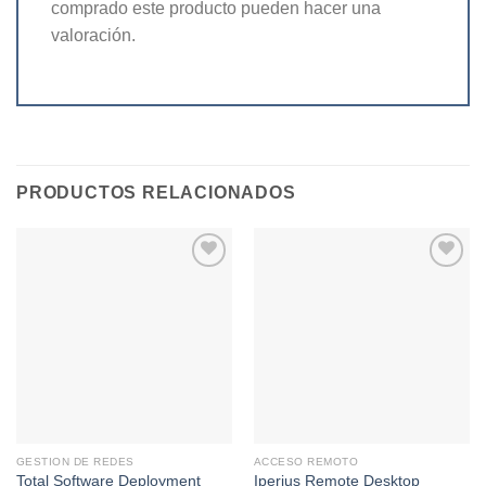
comprado este producto pueden hacer una
valoración.
PRODUCTOS RELACIONADOS
Añadir
Añadir
a la
a la
lista de
lista de
deseos
deseos
GESTION DE REDES
ACCESO REMOTO
Total Software Deployment
Iperius Remote Desktop