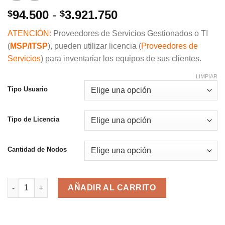
Rango
94.500
-
3.921.750
$
$
de
ATENCIÓN:
Proveedores de Servicios Gestionados o TI
precios:
(
MSP/ITSP
), pueden utilizar licencia (
Proveedores de
desde
Servicios
) para inventariar los equipos de sus clientes.
$94.500
hasta
LIMPIAR
$3.921.750
Tipo Usuario
Tipo de Licencia
Cantidad de Nodos
Total Network Inventory cantidad
AÑADIR AL CARRITO