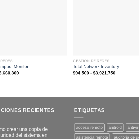
lista de
deseos
 REDES
GESTION DE REDES
ympus: Monitor
Total Network Inventory
Rango
Rango
3.660.300
$
94.500
-
$
3.921.750
de
de
precios:
precios:
desde
desde
$94.500
$94.500
hasta
hasta
$3.660.300
$3.921.750
ACIONES RECIENTES
ETIQUETAS
acceso remoto
android
antivi
o crear una copia de
uridad del sistema en
asistencia remota
auditoria de s