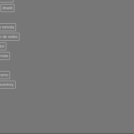
drweb
n remota
io de redes
tor
emote
remo
inventory