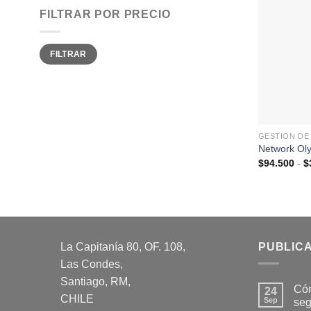
FILTRAR POR PRECIO
Precio
Precio
FILTRAR
mínimo
máximo
GESTION DE
Network Ol
$
94.500
-
$
La Capitanía 80, OF. 108,
PUBLIC
Las Condes,
Santiago, RM,
Cóm
24
CHILE
Sep
seg