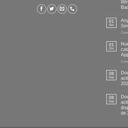
Wi
Ba
Any
01
Dic
Sim
Come
Nue
01
Dic
cat
App
Come
Doc
08
Sep
act
20
Doc
08
Sep
act
dis
de 