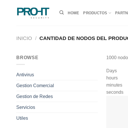
Saltar
al
HOME
PRODUCTOS
PART
contenido
INICIO
/
CANTIDAD DE NODOS DEL PROD
BROWSE
1000 nodo
Days
Antivirus
hours
minutes
Gestion Comercial
seconds
Gestion de Redes
Servicios
Utiles