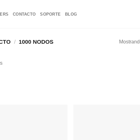
NERS
CONTACTO
SOPORTE
BLOG
UCTO
/
1000 NODOS
Mostrando
s
Añadir
a la