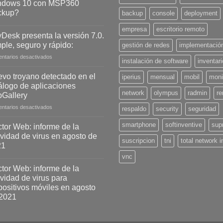
ndows 10 con MSP360
ckup?
backup
console
deployment
empresa
escritorio remoto
Desk presenta la versión 7.0.
ple, seguro y rápido:
gestión de redes
implementació
en
ntarios desactivados
instalación de software
inventar
AnyDesk
presenta
vo troyano detectado en el
iperius
mensual
mobil
moni
la
álogo de aplicaciones
versión
network
olympus
radmin
r
Gallery
7.0.
en
ntarios desactivados
Simple,
respaldo
security
seguridad
Nuevo
seguro
troyano
y
smartphone
softinventive
sup
tor Web: informe de la
detectado
rápido:
ividad de virus en agosto de
suscripcion
tni
total network 
en
21
el
vnc
catálogo
de
tor Web: informe de la
aplicaciones
ividad de virus para
AppGallery
positivos móviles en agosto
2021