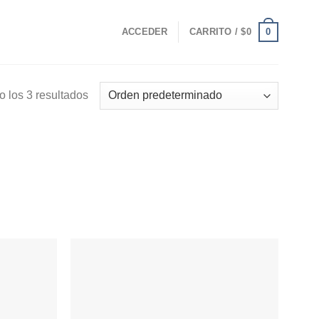
0
ACCEDER
CARRITO /
$
0
 los 3 resultados
Añadir
Añadir
a la
a la