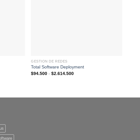
lista de
lista de
deseos
deseos
GESTION DE REDES
Total Software Deployment
Rango
$
94.500
-
$
2.614.500
de
precios:
desde
$94.500
hasta
$2.614.500
rus
oftware