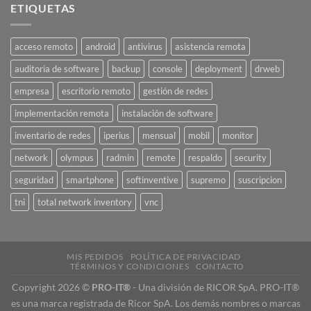
ETIQUETAS
acceso remoto
android
antivirus
asistencia remota
auditoria de software
backup
console
deployment
drweb
empresa
escritorio remoto
gestión de redes
implementación remota
instalación de software
inventario de redes
iperius
mensual
mobil
monitor
network
olympus
radmin
remote
respaldo
security
seguridad
smartphone
softinventive
supremo
suscripcion
tni
total network inventory
vnc
MIS PEDIDOS
POLÍTICA DE PRIVACIDAD
TÉRMINOS Y CONDICIONES
CONTACTO
Copyright 2026 ©
PRO-IT®
- Una división de RICOR SpA. PRO-IT®
es una marca registrada de Ricor SpA. Los demás nombres o marcas