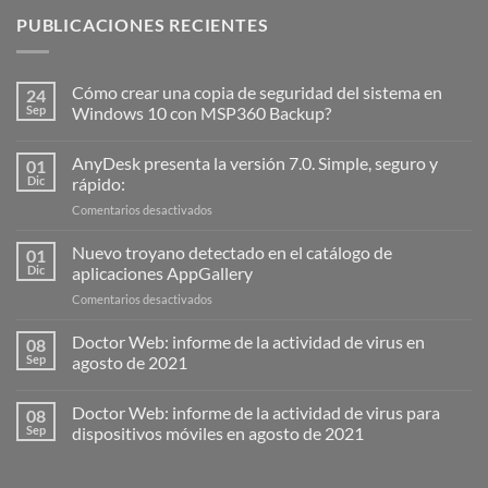
PUBLICACIONES RECIENTES
Cómo crear una copia de seguridad del sistema en
24
Sep
Windows 10 con MSP360 Backup?
AnyDesk presenta la versión 7.0. Simple, seguro y
01
Dic
rápido:
en
Comentarios desactivados
AnyDesk
presenta
Nuevo troyano detectado en el catálogo de
01
la
Dic
aplicaciones AppGallery
versión
en
Comentarios desactivados
7.0.
Nuevo
Simple,
troyano
Doctor Web: informe de la actividad de virus en
seguro
08
detectado
y
Sep
agosto de 2021
en
rápido:
el
Doctor Web: informe de la actividad de virus para
catálogo
08
de
Sep
dispositivos móviles en agosto de 2021
aplicaciones
AppGallery