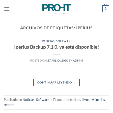
Saltar
0
al
contenido
ARCHIVOS DE ETIQUETAS:
IPERIUS
NOTICIAS
,
SOFTWARE
Iperius Backup 7.1.0. ya está disponible!
POSTED ON
27 JULIO, 2020
BY
ADMIN
CONTINUAR LEYENDO
→
Publicado en
Noticias
,
Software
|
Etiquetado
backup
,
Hyper-V
,
iperius
,
restore