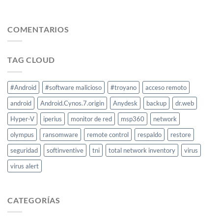
COMENTARIOS
TAG CLOUD
#Android
#software malicioso
#troyano
acceso remoto
android
Android.Cynos.7.origin
Anydesk
backup
dr.web
Hyper-V
iperius
monitor de red
msp360
network
olympus
ransomware
remote control
respaldo
restore
seguridad
softinventive
tni
total network inventory
virus
virus alert
CATEGORÍAS