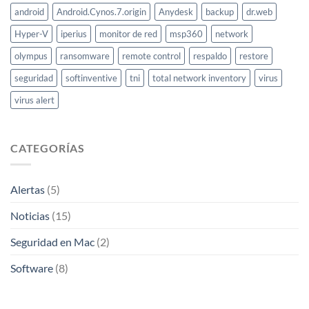
android
Android.Cynos.7.origin
Anydesk
backup
dr.web
Hyper-V
iperius
monitor de red
msp360
network
olympus
ransomware
remote control
respaldo
restore
seguridad
softinventive
tni
total network inventory
virus
virus alert
CATEGORÍAS
Alertas
(5)
Noticias
(15)
Seguridad en Mac
(2)
Software
(8)