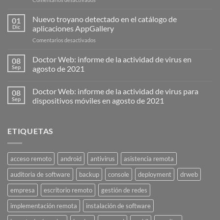
AnyDesk
presenta
Nuevo troyano detectado en el catálogo de
01
la
Dic
aplicaciones AppGallery
versión
en
Comentarios desactivados
7.0.
Nuevo
Simple,
troyano
Doctor Web: informe de la actividad de virus en
seguro
08
detectado
y
Sep
agosto de 2021
en
rápido:
el
Doctor Web: informe de la actividad de virus para
catálogo
08
de
Sep
dispositivos móviles en agosto de 2021
aplicaciones
AppGallery
ETIQUETAS
acceso remoto
android
antivirus
asistencia remota
auditoria de software
backup
console
deployment
drweb
empresa
escritorio remoto
gestión de redes
implementación remota
instalación de software